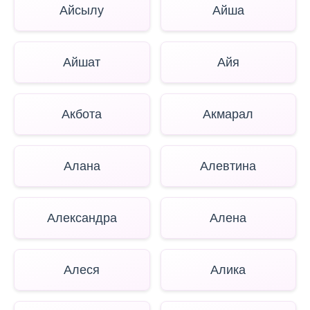
Айсылу
Айша
Айшат
Айя
Акбота
Акмарал
Алана
Алевтина
Александра
Алена
Алеся
Алика