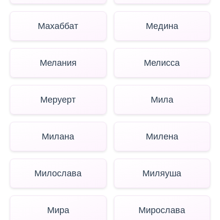
Махаббат
Медина
Мелания
Мелисса
Меруерт
Мила
Милана
Милена
Милослава
Миляуша
Мира
Мирослава