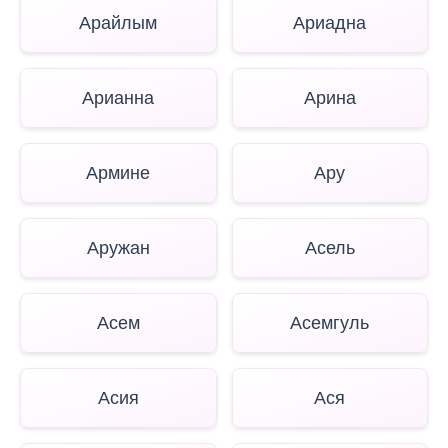
Арайлым
Ариадна
Арианна
Арина
Армине
Ару
Аружан
Асель
Асем
Асемгуль
Асия
Ася