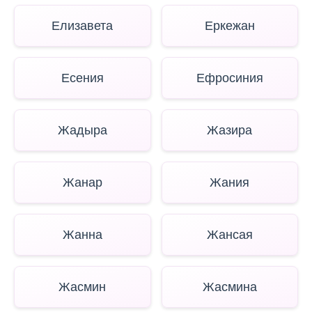
Елизавета
Еркежан
Есения
Ефросиния
Жадыра
Жазира
Жанар
Жания
Жанна
Жансая
Жасмин
Жасмина