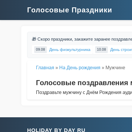
Голосовые Праздники
🎁 Скоро праздники, закажите заранее поздравл
День физкультурника
День строи
09.08
10.08
Главная
»
На День рождения
»
Мужчине
Голосовые поздравления 
Поздравьте мужчину с Днём Рождения ауд
HOLIDAY BY DAY RU