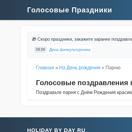
Голосовые Праздники
🎁 Скоро праздники, закажите заранее поздравл
День физкультурника
09.08
Главная
»
На День рождения
»
Парню
Голосовые поздравления 
Поздравьте парня с Днём Рождения краси
HOLIDAY BY DAY RU