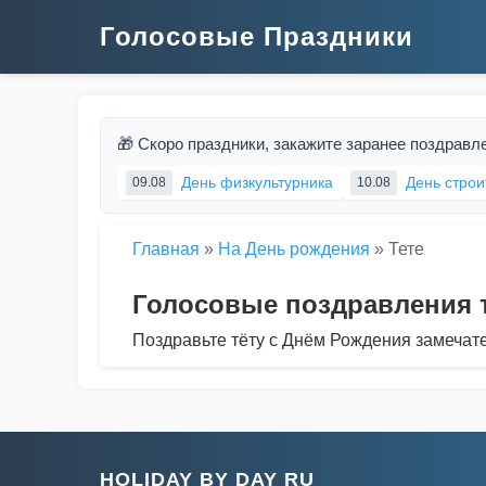
Голосовые Праздники
🎁 Скоро праздники, закажите заранее поздравл
День физкультурника
День строи
09.08
10.08
Главная
»
На День рождения
»
Тете
Голосовые поздравления 
Поздравьте тёту с Днём Рождения замечат
HOLIDAY BY DAY RU