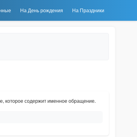
нные
На День рождения
На Праздники
е, которое содержит именное обращение.