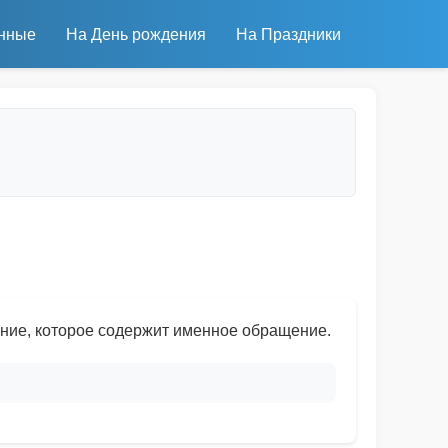
нные
На День рождения
На Праздники
ние, которое содержит именное обращение.