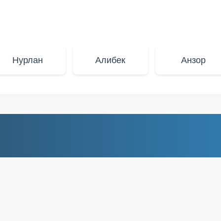
Нурлан
Алибек
Анзор