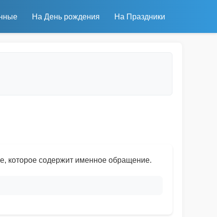
нные
На День рождения
На Праздники
е, которое содержит именное обращение.