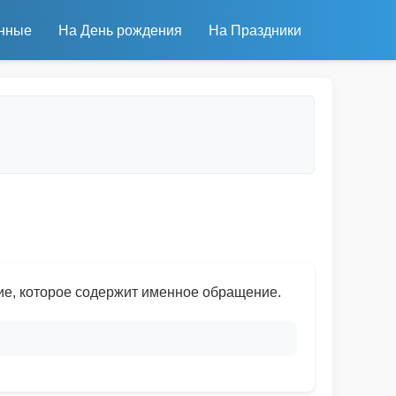
нные
На День рождения
На Праздники
ие, которое содержит именное обращение.