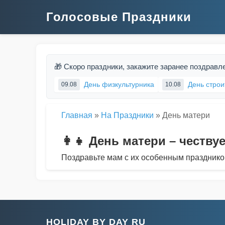
Голосовые Праздники
🎁 Скоро праздники, закажите заранее поздравл
День физкультурника
День строи
09.08
10.08
Главная
»
На Праздники
»
День матери
👩‍👧 День матери – честв
Поздравьте мам с их особенным празднико
HOLIDAY BY DAY RU