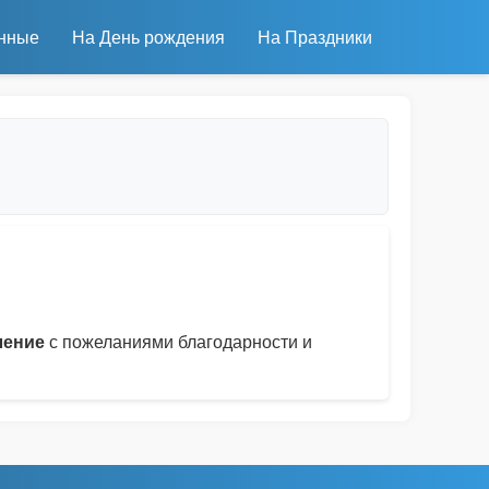
нные
На День рождения
На Праздники
ление
с пожеланиями благодарности и