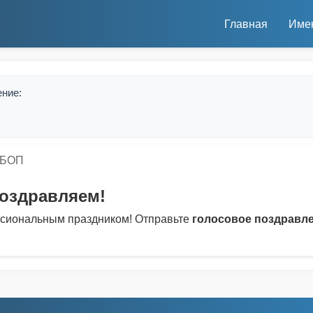
Главная
Име
ение:
УБОП
поздравляем!
ссиональным праздником! Отправьте
голосовое поздравл