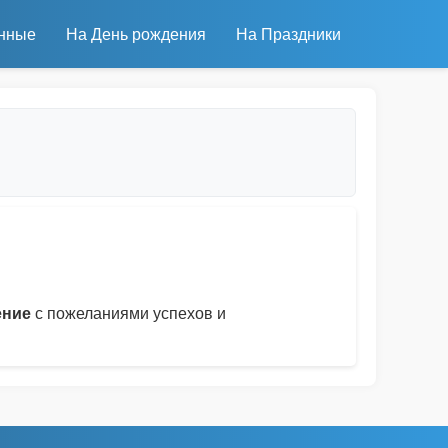
нные
На День рождения
На Праздники
ение
с пожеланиями успехов и