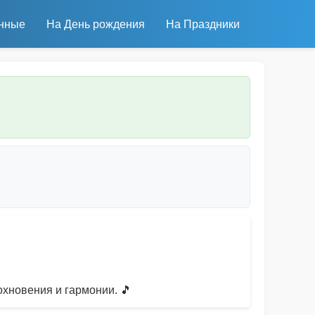
нные
На День рождения
На Праздники
хновения и гармонии. 🎵