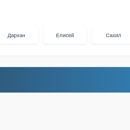
Дархан
Елисей
Сахил